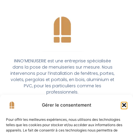
INNO’MENUISERIE est une entreprise spécialisée
dans la pose de menuiseries sur mesure. Nous
intervenons pour l’installation de fenêtres, portes,
volets, pergolas et portails, en bois, aluminium et
PVC, pour les particuliers comme les
professionnels.
Voir notre fiche Google
Gérer le consentement
F
I
a
n
Liens Rapides
c
s
Pour offrir les meilleures expériences, nous utilisons des technologies
Menuiserie Extérieur
e
t
telles que les cookies pour stocker et/ou accéder aux informations des
b
a
appareils. Le fait de consentir à ces technologies nous permettra de
Portail