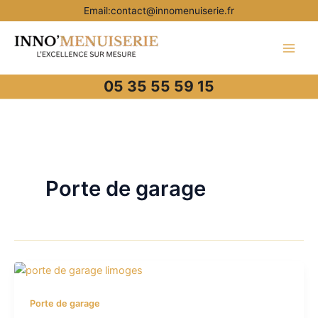
Aller
Email:contact@innomenuiserie.fr
au
contenu
05 35 55 59 15
Porte de garage
Porte de garage