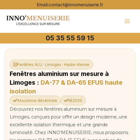
Aller
Email:contact@innomenuiserie.fr
au
contenu
05 35 55 59 15
Fenêtres ALU · Limoges · Haute-Vienne
Fenêtres aluminium sur mesure à
Limoges :
DA-77 & DA-65 EFUS haute
isolation
Assurance décennale
RE2020
Découvrez nos fenêtres aluminium sur mesure à
Limoges, conçues pour offrir un design moderne, une
excellente isolation thermique et une grande
luminosité. Chez INNO’MENUISERIE, nous proposons