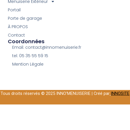
Menuiserie Extérieur
e
t
b
a
Portail
o
g
Porte de garage
o
r
k
a
À PROPOS
-
m
f
Contact
Coordonnées
Email: contact@innomenuiserie.fr
tel: 05 35 55 59 15
Mention Légale
Tous droits réservés © 2025 INNO’MENUISERIE | Créé par
INNOSITE