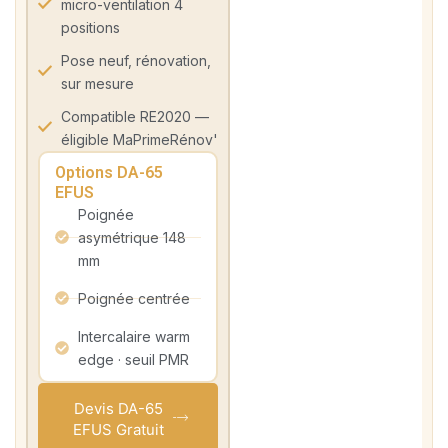
micro-ventilation 4
positions
Pose neuf, rénovation,
sur mesure
Compatible RE2020 —
éligible MaPrimeRénov'
Options DA-65
EFUS
Poignée
asymétrique 148
mm
Poignée centrée
Intercalaire warm
edge · seuil PMR
Devis DA-65
EFUS Gratuit