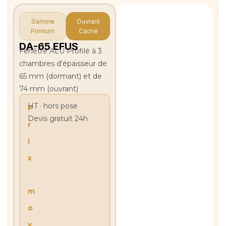
Gamme
Ouvrant
Primium
Caché
DA-65 EFUS
Fenêtre ALU Profilé à 3
chambres d’épaisseur de
65 mm (dormant) et de
74 mm (ouvrant)
HT · hors pose
P
Devis gratuit 24h
r
i
x
m
o
y