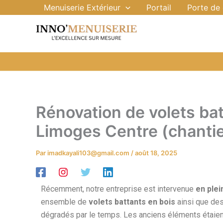
Aller
Menuiserie Extérieur
Portail
Porte de
au
contenu
Rénovation de volets bat
Limoges Centre (chantie
Par
imadkayali103@gmail.com
/
août 18, 2025
Récemment, notre entreprise est intervenue
en ple
ensemble de
volets battants en bois
ainsi que de
dégradés par le temps. Les anciens éléments étaient f