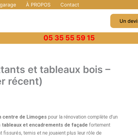
 garage
À PROPOS
Contact
Un devi
05 35 55 59 15
tants et tableaux bois –
r récent)
in centre de Limoges
pour la rénovation complète d’un
s
tableaux et encadrements de façade
fortement
issurés, ternis et ne jouaient plus leur rôle de